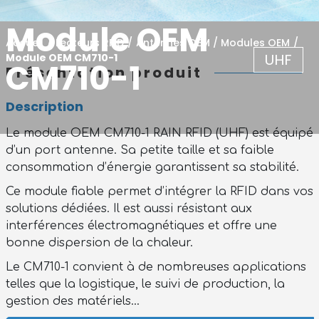
Module OEM
Accueil
/
Lecteurs RFID
/
Antennes OEM / Modules OEM
/
UHF
Module OEM CM710-1
CM710-1
Présentation produit
Description
Le module OEM CM710-1 RAIN RFID (UHF) est équipé
d’un port antenne. Sa petite taille et sa faible
consommation d’énergie garantissent sa stabilité.
Ce module fiable permet d’intégrer la RFID dans vos
solutions dédiées. Il est aussi résistant aux
interférences électromagnétiques et offre une
bonne dispersion de la chaleur.
Le CM710-1 convient à de nombreuses applications
telles que la logistique, le suivi de production, la
gestion des matériels…