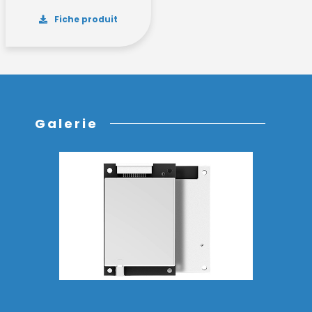
Fiche produit
Galerie
Découvrez la nouvelle gamme
AX'Up !
Performance, simplicité, polyvalence : nos trois
nouveaux lecteurs AX'Up sont prêts à transformer
votre quotidien professionnel. Explorez la gamme
dès maintenant !
Découvrir la gamme