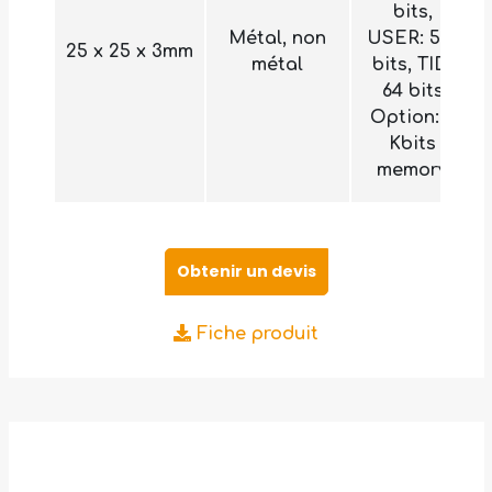
bits,
Métal, non
USER: 512
25 x 25 x 3mm
métal
bits, TID:
64 bits
Option: 2
Kbits
memory
Obtenir un devis
Fiche produit