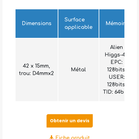
Surface
Dimensions
Mémoire
applicable
Alien
Higgs-4 |
EPC:
42 x 15mm,
Métal
128bits,
trou: D4mmx2
USER:
128bits,
TID: 64bits
Obtenir un devis
Fiche produit