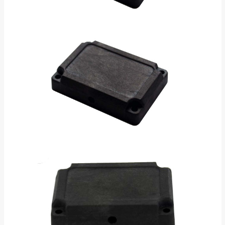
Découvrez la nouvelle gamme
AX'Up !
Performance, simplicité, polyvalence : nos trois
nouveaux lecteurs AX'Up sont prêts à transformer
votre quotidien professionnel. Explorez la gamme
dès maintenant !
Découvrir la gamme