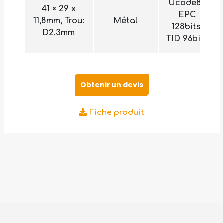
Ucode8 :
41 × 29 x
EPC
11,8mm, Trou:
Métal
128bits,
D2.3mm
TID 96bits
Obtenir un devis
Fiche produit