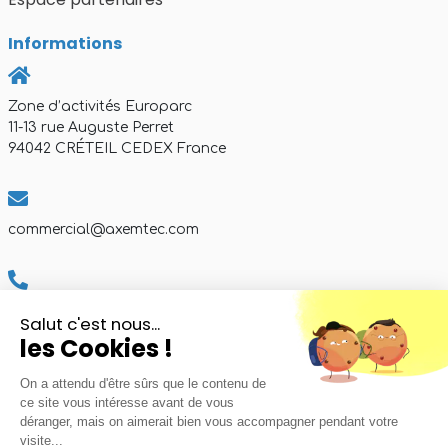
Informations
Zone d’activités Europarc
11-13 rue Auguste Perret
94042 CRÉTEIL CEDEX France
commercial@axemtec.com
+33 (0)1 41 94 11 85
Tél:
Salut c'est nous...
Du Lundi au Vendredi
les Cookies !
De 9h à 17h30
On a attendu d'être sûrs que le contenu de
ce site vous intéresse avant de vous
déranger, mais on aimerait bien vous accompagner pendant votre
visite...
Mentions légales
-
Politiques de confidentialites
-
Plan
© 2025 AXEM