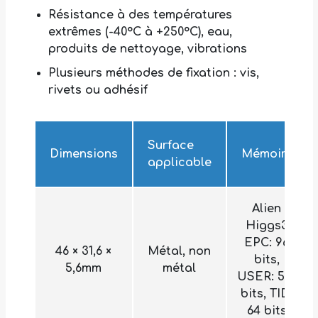
Résistance à des températures
extrêmes (-40°C à +250°C), eau,
produits de nettoyage, vibrations
Plusieurs méthodes de fixation : vis,
rivets ou adhésif
Surface
Dimensions
Mémoire
applicable
Alien
Higgs3
EPC: 96
46 × 31,6 ×
Métal, non
bits,
5,6mm
métal
USER: 512
bits, TID:
64 bits