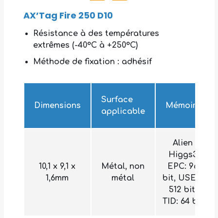
AX’Tag Fire 250 D10
Résistance à des températures
extrêmes (-40°C à +250°C)
Méthode de fixation : adhésif
Surface
Dimensions
Mémoire
applicable
Alien
Higgs3
10,1 x 9,1 x
Métal, non
EPC: 96
1,6mm
métal
bit, USER:
512 bit,
TID: 64 bit