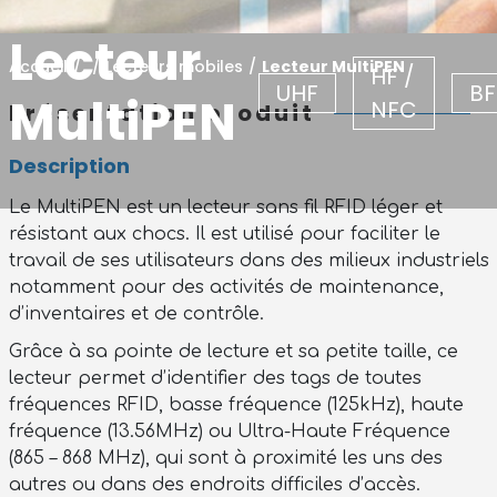
Lecteur
Accueil
/
/
Lecteurs mobiles
/
Lecteur MultiPEN
HF /
UHF
BF
MultiPEN
NFC
Présentation produit
Description
Le MultiPEN est un lecteur sans fil RFID léger et
résistant aux chocs. Il est utilisé pour faciliter le
travail de ses utilisateurs dans des milieux industriels
notamment pour des activités de maintenance,
d’inventaires et de contrôle.
Grâce à sa pointe de lecture et sa petite taille, ce
lecteur permet d’identifier des tags de toutes
fréquences RFID, basse fréquence (125kHz), haute
fréquence (13.56MHz) ou Ultra-Haute Fréquence
(865 – 868 MHz), qui sont à proximité les uns des
autres ou dans des endroits difficiles d’accès.