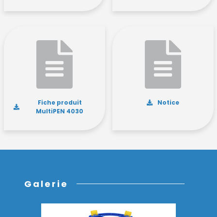
Fiche produit
Notice
MultiPEN 4030
Découvrez la nouvelle gamme
AX'Up !
Galerie
Performance, simplicité, polyvalence : nos trois
nouveaux lecteurs AX'Up sont prêts à transformer
votre quotidien professionnel. Explorez la gamme
dès maintenant !