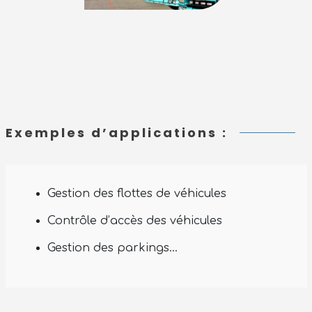
Exemples d’applications :
Découvrez la nouvelle gamme
AX'Up !
Gestion des flottes de véhicules
Performance, simplicité, polyvalence : nos trois
Contrôle d’accès des véhicules
nouveaux lecteurs AX'Up sont prêts à transformer
votre quotidien professionnel. Explorez la gamme
Gestion des parkings…
dès maintenant !
Découvrir la gamme