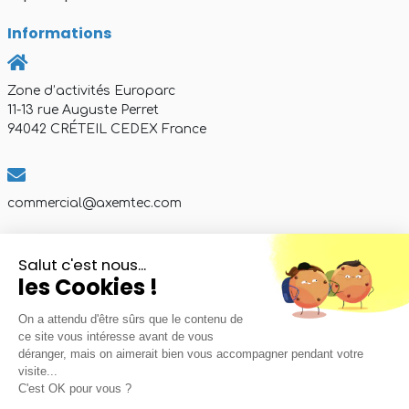
Informations
Zone d’activités Europarc
11-13 rue Auguste Perret
94042 CRÉTEIL CEDEX France
commercial@axemtec.com
Salut c'est nous...
+33 (0)1 41 94 11 85
Tél:
les Cookies !
Du Lundi au Vendredi
De 9h à 17h30
On a attendu d'être sûrs que le contenu de
ce site vous intéresse avant de vous
déranger, mais on aimerait bien vous accompagner pendant votre
visite...
C'est OK pour vous ?
Mentions légales
-
Politiques de confidentialites
-
Plan
© 2025 AXEM