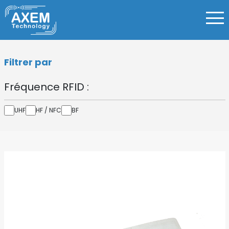
Filtrer par
Fréquence RFID :
UHF
HF / NFC
BF