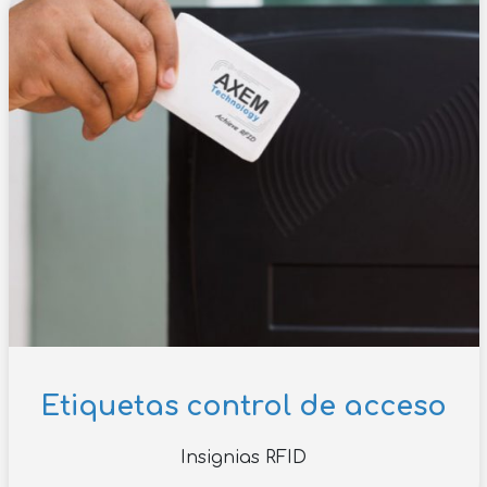
Etiquetas control de acceso
Insignias RFID
Descubre la nueva gama AX'Up