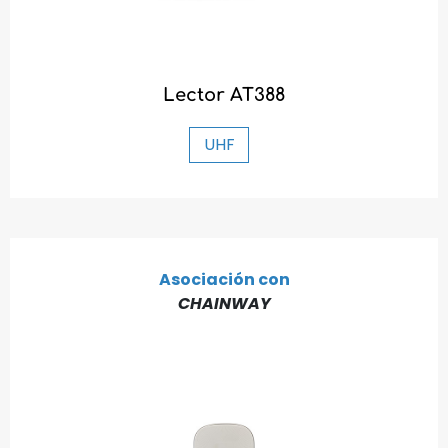
Lector AT388
UHF
Asociación con
CHAINWAY
Descubre la nueva gama AX'Up
Rendimiento, sencillez, versatilidad: nuestros tres
nuevos lectores AX'Up están listos para transformar
su vida laboral diaria. ¡Explore la gama ahora!