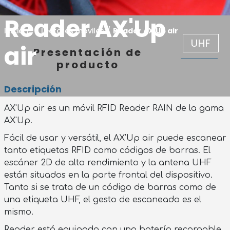
Reader AX'Up
Inicio
/
/
Lectores móviles
/
Reader AX'Up air
UHF
air
Presentación de
producto
Descripción
AX'Up air es un móvil RFID Reader RAIN de la gama
AX'Up.
Fácil de usar y versátil, el AX'Up air puede escanear
tanto etiquetas RFID como códigos de barras. El
escáner 2D de alto rendimiento y la antena UHF
están situados en la parte frontal del dispositivo.
Tanto si se trata de un código de barras como de
una etiqueta UHF, el gesto de escaneado es el
mismo.
Reader está equipado con una batería recargable