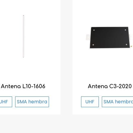
Descubre la nueva gama AX'Up
Antena L10-1606
Antena C3-2020
Rendimiento, sencillez, versatilidad: nuestros tres
nuevos lectores AX'Up están listos para transformar
UHF
SMA hembra
UHF
SMA hembr
su vida laboral diaria. ¡Explore la gama ahora!
Descubrir la gama