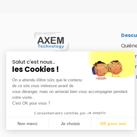
Descu
Quién
Nuestr
Salut c'est nous...
Nuest
les Cookies !
AXEM 
On a attendu d'être sûrs que le contenu
de ce site vous intéresse avant de
Blog
vous déranger, mais on aimerait bien vous accompagner pendant
votre visite...
C'est OK pour vous ?
Consentements certifiés par
Non merci
Je choisis
OK pour moi
Axeptio consent
Plateforme de Gestion du Consentement : Personna