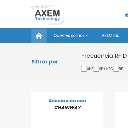
Quiénes somos
AXEM lab
Frecuencia RFID
Filtrar por
UHF
HF / NFC
BF
Asociación con
CHAINWAY