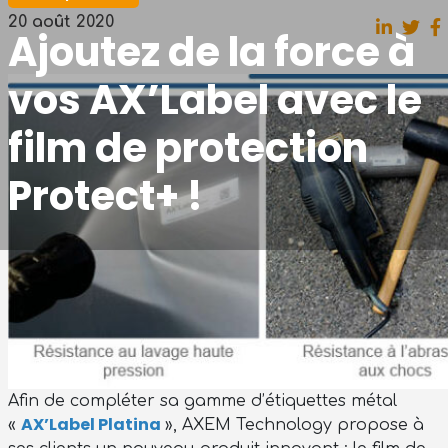
20 août 2020
Ajoutez de la force à
vos AX’Label avec le
film de protection
Protect+ !
Afin de compléter sa gamme d’étiquettes métal
AX’Label Platina
«
», AXEM Technology propose à