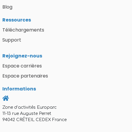
Blog
Ressources
Téléchargements
Support
Découvrez la nouve
AX'Up !
Rejoignez-nous
Performance, simplicité, polyvale
Espace carrières
nouveaux lecteurs AX'Up sont p
Espace partenaires
votre quotidien professionnel. 
dès maintenant !
Informations
Découvrir la 
Zone d’activités Europarc
11-13 rue Auguste Perret
94042 CRÉTEIL CEDEX France