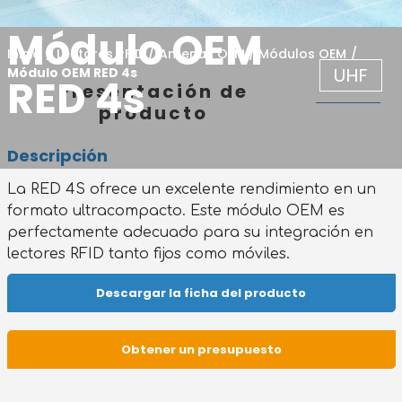
Módulo OEM
Inicio
/
Lectores RFID
/
Antenas OEM / Módulos OEM
/
UHF
Módulo OEM RED 4s
RED 4s
Presentación de
producto
Descripción
La RED 4S ofrece un excelente rendimiento en un
formato ultracompacto. Este módulo OEM es
perfectamente adecuado para su integración en
lectores RFID tanto fijos como móviles.
Descargar la ficha del producto
Obtener un presupuesto