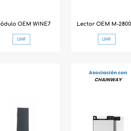
ódulo OEM WINE7
Lector OEM M-2800
UHF
UHF
Asociación con
CHAINWAY
Descubre la nueva gama AX'Up