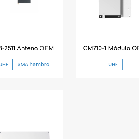
Rendimiento, sencillez, versatilidad: nuestros tres
nuevos lectores AX'Up están listos para transformar
su vida laboral diaria. ¡Explore la gama ahora!
Descubrir la gama
3-2511 Antena OEM
CM710-1 Módulo 
UHF
SMA hembra
UHF