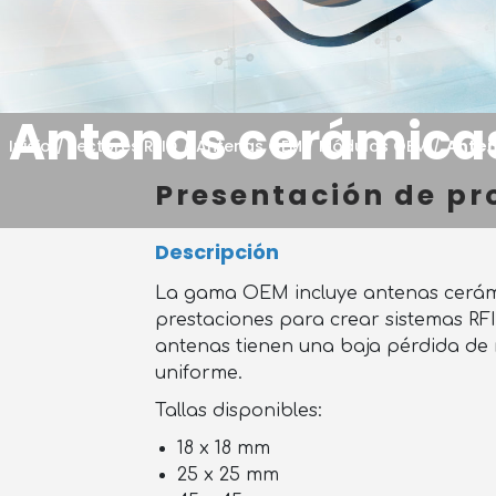
Antenas cerámica
Inicio
/
Lectores RFID
/
Antenas OEM / Módulos OEM
/
Anten
Presentación de pr
Descripción
La gama OEM incluye antenas cerámi
prestaciones para crear sistemas RFI
antenas tienen una baja pérdida de r
uniforme.
Tallas disponibles:
18 x 18 mm
25 x 25 mm