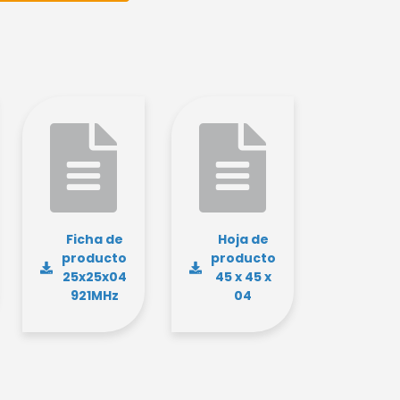
Rendimiento, sencillez, versatilidad: nuestros tres
nuevos lectores AX'Up están listos para transformar
su vida laboral diaria. ¡Explore la gama ahora!
Descubrir la gama
Ficha de
Hoja de
producto
producto
25x25x04
45 x 45 x
921MHz
04