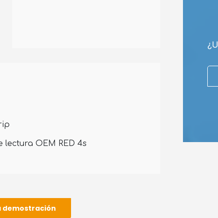
¿U
rip
e lectura OEM RED 4s
Descubre la nueva gama AX'Up
na demostración