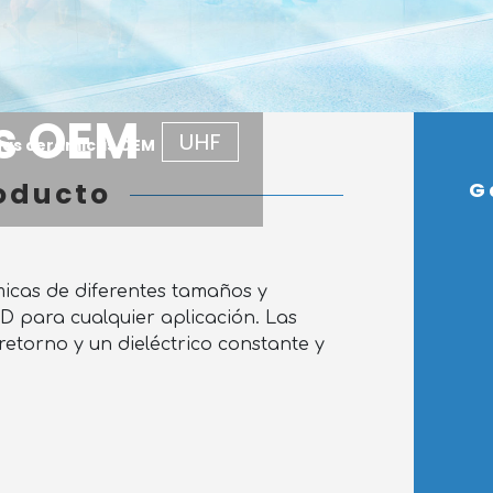
s OEM
UHF
as cerámicas OEM
oducto
G
cas de diferentes tamaños y
D para cualquier aplicación. Las
etorno y un dieléctrico constante y